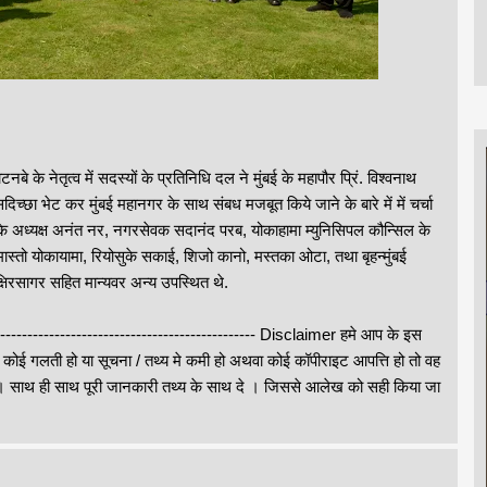
नबे के नेतृत्‍व में सदस्यों के प्रतिनिधि दल ने मुंबई के महापौर प्रिं. विश्‍वनाथ
ि‍च्‍छा भेट कर मुंबई महानगर के साथ संबध मजबूत किये जाने के बारे में में चर्चा
 अध्‍यक्ष अनंत नर, नगरसेवक सदानंद परब, योकाहामा म्‍युनिसि‍पल कौन्सिल के
ास्‍तो योकायामा, रियोसुके सकाई, शिजो कानो, मस्‍तका ओटा, तथा बृहन्‍मुंबई
्षिरसागर सहित मान्यवर अन्य उपस्थित थे.
--------------------------------------------------- Disclaimer हमे आप के इस
े कोई गलती हो या सूचना / तथ्य मे कमी हो अथवा कोई कॉपीराइट आपत्ति हो तो वह
थ ही साथ पूरी जानकारी तथ्य के साथ दे । जिससे आलेख को सही किया जा