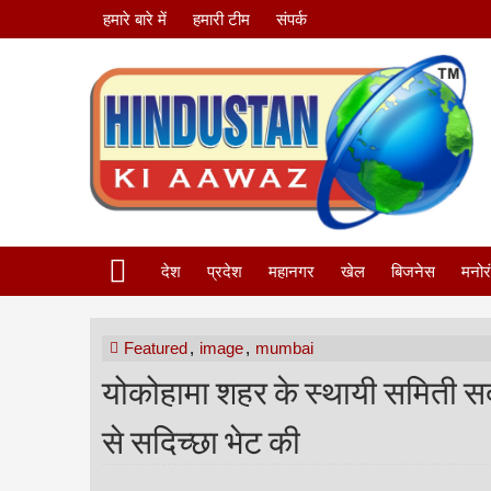
हमारे बारे में
हमारी टीम
संपर्क
देश
प्रदेश
महानगर
खेल
बिजनेस
मनोर
Featured
,
image
,
mumbai
योकोहामा शहर के स्‍थायी समिती सद
से सदिच्‍छा भेट की