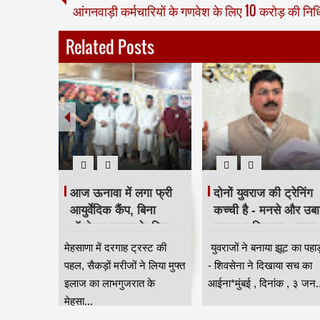
आंगनवाड़ी कर्मचारियों के गणवेश के लिए 10 करोड़ की निध
Related Posts
टरिंग पंपों
आज ऊनावा में लगा फ्री
दोनों युवराज की ट्रेनिंग
त
आयुर्वेदिक कैंप, बिना
कच्ची है - मनसे और उबा
 लागू,
ऑपरेशन इलाज के लिए
पर साधा निशाना - राहुल
 नियंत्रण
उमड़ी भीड़ HKA
शेवाले
सून के
मेहसाणा में दरगाह ट्रस्ट की
युवराजों ने बनाया झूट का पहा
वी
स्या से
पहल, सैकड़ों मरीजों ने लिया मुफ्त
- शिवसेना ने दिखाया सच का
ंबई
इलाज का लाभगुजरात के
आईना*मुंबई , दिनांक , ३ जन..
मेहसा...