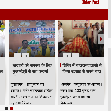
Older Post
खरवारों की समस्या के लिए
शिविर में रक्तदानदाताओ ने
ील
मुख्यमंत्री से बात करुगां -
किया उत्साह से अपने रक्त
शंभू कुमार सुमन
का दान
कुशीनगर । हिन्दुस्तान की
अजमेर | हिन्दुस्तान की आवाज |
आवाज़। विशेष संवाददाता अखिल
तरुण सिंह 100 यूनिट रक्त
भारतीय खरवार जनजाति कल्याण
एकत्रित कर मनाया सेवा
महासभा बेतिया प,...
दिवस&n...