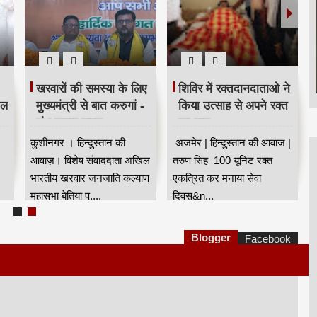
खरवारों की समस्या के लिए
शिविर में रक्तदानदाताओ ने
ील
मुख्यमंत्री से बात करुगां -
किया उत्साह से अपने रक्त
शंभू कुमार सुमन
का दान
कुशीनगर । हिन्दुस्तान की
अजमेर | हिन्दुस्तान की आवाज |
आवाज़। विशेष संवाददाता अखिल
तरुण सिंह 100 यूनिट रक्त
भारतीय खरवार जनजाति कल्याण
एकत्रित कर मनाया सेवा
महासभा बेतिया प,...
दिवस&n...
Blogger
Facebook