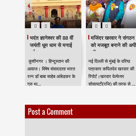
 दिया
भदंत ज्ञानेश्वर की 88 वीं
मजिंदर खरवार ने संगठन
रद्धांजलि।
जयंती धूम धाम से मनाई
को मजबूत बनाने की अप
गई।
की।
ान की आवाज
कुशीनगर । हिन्दुस्तान की
नई दिल्ली से मुंबई के वरिष्ठ
जन जाति
आवाज। विषेष संवाददाता भारत
पत्रकार कपिलदेव खरवार की
ुर) की तरफ
रत्न डॉ बाबा साहेब आंबेडकर के
रिपोर्ट।खरवार वेल्फेयर
गुरु भा...
सोसायटी(रजि) की तरफ से ...
Post a Comment