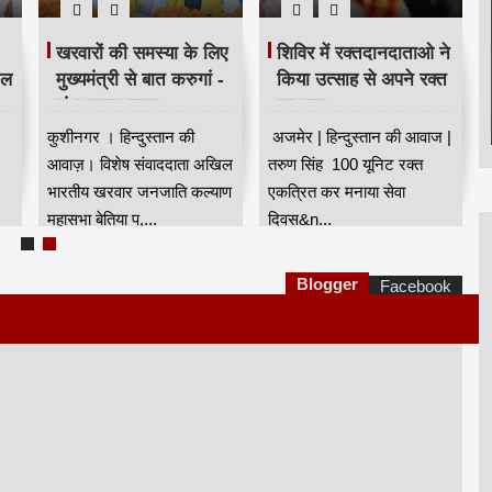
खरवारों की समस्या के लिए
शिविर में रक्तदानदाताओ ने
ील
मुख्यमंत्री से बात करुगां -
किया उत्साह से अपने रक्त
शंभू कुमार सुमन
का दान
कुशीनगर । हिन्दुस्तान की
अजमेर | हिन्दुस्तान की आवाज |
आवाज़। विशेष संवाददाता अखिल
तरुण सिंह 100 यूनिट रक्त
भारतीय खरवार जनजाति कल्याण
एकत्रित कर मनाया सेवा
महासभा बेतिया प,...
दिवस&n...
Blogger
Facebook