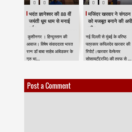
 दिया
भदंत ज्ञानेश्वर की 88 वीं
मजिंदर खरवार ने संगठन
रद्धांजलि।
जयंती धूम धाम से मनाई
को मजबूत बनाने की अप
गई।
की।
ान की आवाज
कुशीनगर । हिन्दुस्तान की
नई दिल्ली से मुंबई के वरिष्ठ
जन जाति
आवाज। विषेष संवाददाता भारत
पत्रकार कपिलदेव खरवार की
ुर) की तरफ
रत्न डॉ बाबा साहेब आंबेडकर के
रिपोर्ट।खरवार वेल्फेयर
गुरु भा...
सोसायटी(रजि) की तरफ से ...
Post a Comment