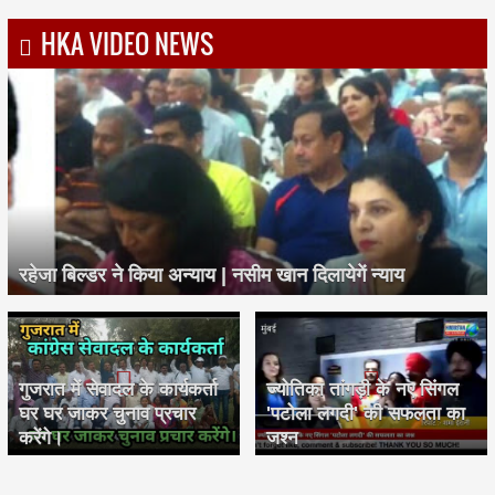
HKA VIDEO NEWS
रहेजा बिल्डर ने किया अन्याय | नसीम खान दिलायेगें न्याय
गुजरात में सेवादल के कार्यकर्ता
ज्योतिका तांगड़ी के नए सिंगल
घर घर जाकर चुनाव प्रचार
'पटोला लगदी' की सफलता का
करेंगे।
जश्न