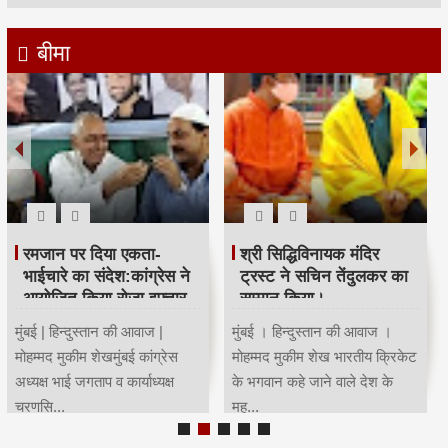
बीमा
रमजान पर दिया एकता-
श्री सिद्धिविनायक मंदिर
भाईचारे का संदेश:कांग्रेस ने
ट्रस्ट ने सचिन तेंदुलकर का
आयोजित किया रोजा इफ्तार
सम्मान किया।
मुंबई | हिन्दुस्तान की आवाज |
मुंबई । हिन्दुस्तान की आवाज ।
मोहम्मद मुकीम शेखमुंबई कांग्रेस
मोहम्मद मुकीम शेख भारतीय क्रिकेट
अध्यक्ष भाई जगताप व कार्याध्यक्ष
के भगवान कहे जाने वाले देश के
चरणसि...
मह...