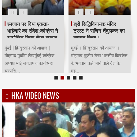
रमजान पर दिया एकता-
श्री सिद्धिविनायक मंदिर
भाईचारे का संदेश:कांग्रेस ने
ट्रस्ट ने सचिन तेंदुलकर का
आयोजित किया रोजा इफ्तार
सम्मान किया।
मुंबई | हिन्दुस्तान की आवाज |
मुंबई । हिन्दुस्तान की आवाज ।
मोहम्मद मुकीम शेखमुंबई कांग्रेस
मोहम्मद मुकीम शेख भारतीय क्रिकेट
अध्यक्ष भाई जगताप व कार्याध्यक्ष
के भगवान कहे जाने वाले देश के
चरणसि...
मह...
HKA VIDEO NEWS