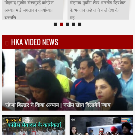
मोहम्मद मुकीम शेखमुंबई कांग्रेस
मोहम्मद मुकीम शेख भारतीय क्रिकेट
अध्यक्ष भाई जगताप व कार्याध्यक्ष
के भगवान कहे जाने वाले देश के
चरणसि...
मह...
HKA VIDEO NEWS
रहेजा बिल्डर ने किया अन्याय | नसीम खान दिलायेगें न्याय