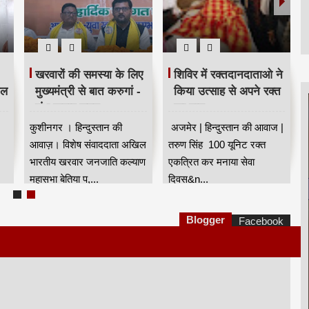
खरवारों की समस्या के लिए
शिविर में रक्तदानदाताओ ने
ील
मुख्यमंत्री से बात करुगां -
किया उत्साह से अपने रक्त
शंभू कुमार सुमन
का दान
कुशीनगर । हिन्दुस्तान की
अजमेर | हिन्दुस्तान की आवाज |
आवाज़। विशेष संवाददाता अखिल
तरुण सिंह 100 यूनिट रक्त
भारतीय खरवार जनजाति कल्याण
एकत्रित कर मनाया सेवा
महासभा बेतिया प,...
दिवस&n...
Blogger
Facebook