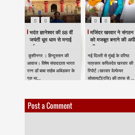
 दिया
भदंत ज्ञानेश्वर की 88 वीं
मजिंदर खरवार ने संगठन
रद्धांजलि।
जयंती धूम धाम से मनाई
को मजबूत बनाने की अप
गई।
की।
ान की आवाज
कुशीनगर । हिन्दुस्तान की
नई दिल्ली से मुंबई के वरिष्ठ
जन जाति
आवाज। विषेष संवाददाता भारत
पत्रकार कपिलदेव खरवार की
ुर) की तरफ
रत्न डॉ बाबा साहेब आंबेडकर के
रिपोर्ट।खरवार वेल्फेयर
गुरु भा...
सोसायटी(रजि) की तरफ से ...
Post a Comment