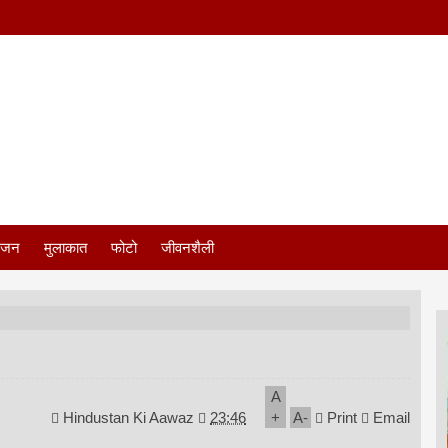
ंजन
मुलाकात
फोटो
जीवनशैली
A
Hindustan Ki Aawaz
23:46
+
A
-
Print
Email