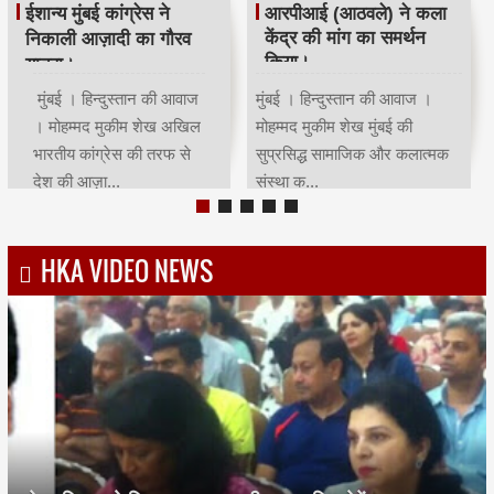
रमजान पर दिया एकता-
श्री सिद्धिविनायक मंदिर
भाईचारे का संदेश:कांग्रेस ने
ट्रस्ट ने सचिन तेंदुलकर का
आयोजित किया रोजा इफ्तार
सम्मान किया।
मुंबई | हिन्दुस्तान की आवाज |
मुंबई । हिन्दुस्तान की आवाज ।
मोहम्मद मुकीम शेखमुंबई कांग्रेस
मोहम्मद मुकीम शेख भारतीय क्रिकेट
अध्यक्ष भाई जगताप व कार्याध्यक्ष
के भगवान कहे जाने वाले देश के
चरणसि...
मह...
HKA VIDEO NEWS