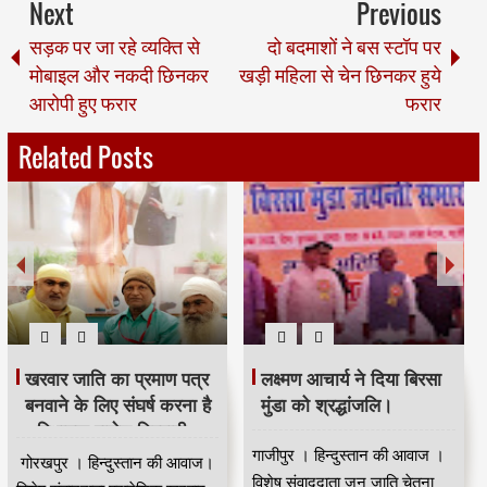
Next
Previous
सड़क पर जा रहे व्यक्ति से
दो बदमाशों ने बस स्टॉप पर
मोबाइल और नकदी छिनकर
खड़ी महिला से चेन छिनकर हुये
आरोपी हुए फरार
फरार
Related Posts
भदंत ज्ञानेश्वर की 88 वीं
मजिंदर खरवार ने संगठन को
जयंती धूम धाम से मनाई गई।
मजबूत बनाने की अपील की।
कुशीनगर । हिन्दुस्तान की आवाज।
नई दिल्ली से मुंबई के वरिष्ठ पत्रकार
विषेष संवाददाता भारत रत्न डॉ बाबा
कपिलदेव खरवार की रिपोर्ट।खरवार