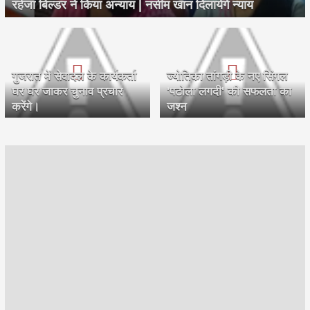
रहेजा बिल्डर ने किया अन्याय | नसीम खान दिलायेगें न्याय
गुजरात में सेवादल के कार्यकर्ता
ज्योतिका तांगड़ी के नए सिंगल
घर घर जाकर चुनाव प्रचार
'पटोला लगदी' की सफलता का
करेंगे।
जश्न