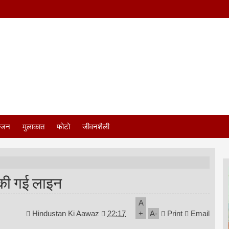
ंजन
मुलाकात
फोटो
जीवनशैली
 की गई लाइन
A
Hindustan Ki Aawaz
22:17
+
A
-
Print
Email