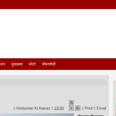
ंजन
मुलाकात
फोटो
जीवनशैली
A
Hindustan Ki Aawaz
23:50
+
A
-
Print
Email