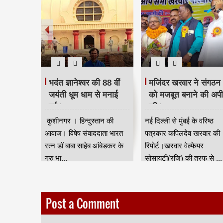
 दिया
भदंत ज्ञानेश्वर की 88 वीं
मजिंदर खरवार ने संगठन
रद्धांजलि।
जयंती धूम धाम से मनाई
को मजबूत बनाने की अप
गई।
की।
ान की आवाज
कुशीनगर । हिन्दुस्तान की
नई दिल्ली से मुंबई के वरिष्ठ
जन जाति
आवाज। विषेष संवाददाता भारत
पत्रकार कपिलदेव खरवार की
ुर) की तरफ
रत्न डॉ बाबा साहेब आंबेडकर के
रिपोर्ट।खरवार वेल्फेयर
गुरु भा...
सोसायटी(रजि) की तरफ से ...
Post a Comment