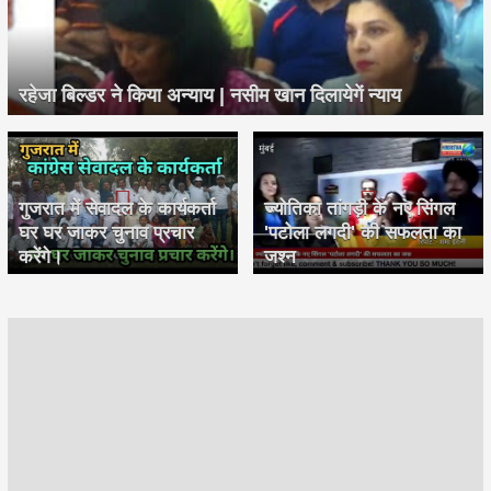
रहेजा बिल्डर ने किया अन्याय | नसीम खान दिलायेगें न्याय
गुजरात में सेवादल के कार्यकर्ता
ज्योतिका तांगड़ी के नए सिंगल
घर घर जाकर चुनाव प्रचार
'पटोला लगदी' की सफलता का
करेंगे।
जश्न