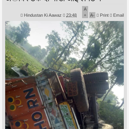
A
Hindustan Ki Aawaz
23:48
+
A
-
Print
Email