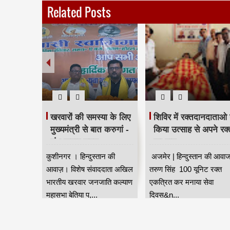
Related Posts
े संगठन
खरवारों की समस्या के लिए
शिविर में रक्तदानदाताओ 
 की अपील
मुख्यमंत्री से बात करुगां -
किया उत्साह से अपने रक्
शंभू कुमार सुमन
का दान
वरिष्ठ
कुशीनगर । हिन्दुस्तान की
अजमेर | हिन्दुस्तान की आवाज
रवार की
आवाज़। विशेष संवाददाता अखिल
तरुण सिंह 100 यूनिट रक्त
यर
भारतीय खरवार जनजाति कल्याण
एकत्रित कर मनाया सेवा
फ से ...
महासभा बेतिया प,...
दिवस&n...