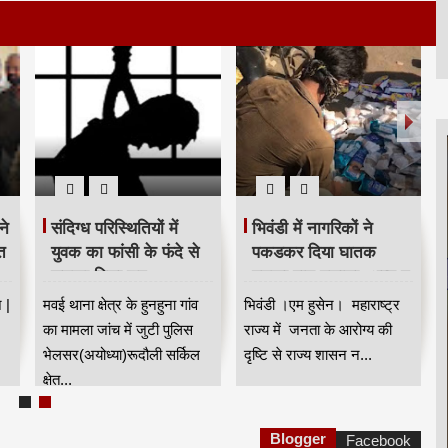
ने
संदिग्ध परिस्थितियों में
भिवंडी में नागरिकों ने
त
युवक का फांसी के फंदे से
पकडकर दिया घातक
लटका मिला शव
गुटखा पान मसाला, अन्न व
औषध प्रशासन द्वारा मामला
 |
मवई थाना क्षेत्र के हुनहुना गांव
भिवंडी ।एम हुसेन। महाराष्ट्र
दर्ज
का मामला जांच में जुटी पुलिस
राज्य में जनता के आरोग्य की
भेलसर(अयोध्या)रूदौली सर्किल
दृष्टि से राज्य शासन न...
क्षेत...
Blogger
Facebook