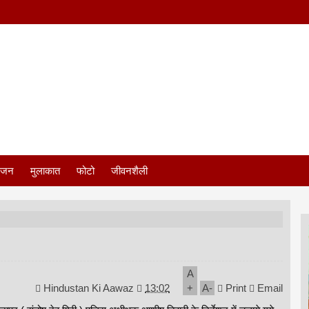
ंजन
मुलाकात
फोटो
जीवनशैली
A
Hindustan Ki Aawaz
13:02
+
A
-
Print
Email