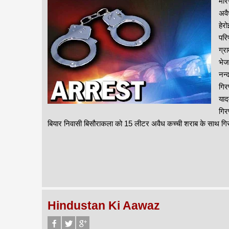
मीर
अवै
हेर
परि
ग्र
भेज
नन्
गिर
याद
गिर
बियार निवासी बिसौराकला को 15 लीटर अवैध कच्ची शराब के साथ गिर
Hindustan Ki Aawaz