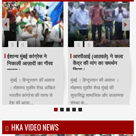
रमजान पर दिया एकता-
श्री सिद्धिविनायक मंदिर
भाईचारे का संदेश:कांग्रेस ने
ट्रस्ट ने सचिन तेंदुलकर का
आयोजित किया रोजा इफ्तार
सम्मान किया।
मुंबई | हिन्दुस्तान की आवाज |
मुंबई । हिन्दुस्तान की आवाज ।
मोहम्मद मुकीम शेखमुंबई कांग्रेस
मोहम्मद मुकीम शेख भारतीय क्रिकेट
अध्यक्ष भाई जगताप व कार्याध्यक्ष
के भगवान कहे जाने वाले देश के
चरणसि...
मह...
HKA VIDEO NEWS