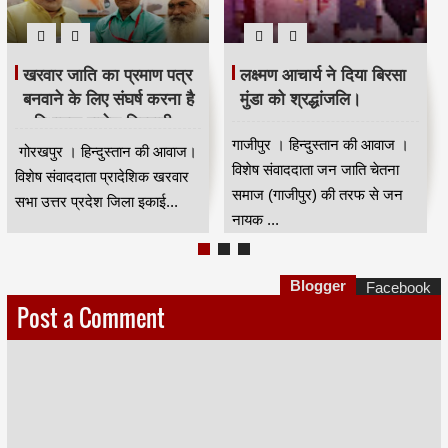
भदंत ज्ञानेश्वर की 88 वीं
मजिंदर खरवार ने संगठन को
जयंती धूम धाम से मनाई गई।
मजबूत बनाने की अपील की।
कुशीनगर । हिन्दुस्तान की आवाज।
नई दिल्ली से मुंबई के वरिष्ठ पत्रकार
विषेष संवाददाता भारत रत्न डॉ बाबा
कपिलदेव खरवार की रिपोर्ट।खरवार
साहेब आंबेडकर के गुरु भा...
वेल्फेयर सोसायटी(रजि) की तरफ से
...
Blogger
Facebook
Post a Comment