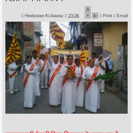
A
Hindustan Ki Aawaz
23:36
+
A
-
Print
Email