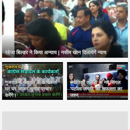
रहेजा बिल्डर ने किया अन्याय | नसीम खान दिलायेगें न्याय
गुजरात में सेवादल के कार्यकर्ता
ज्योतिका तांगड़ी के नए सिंगल
घर घर जाकर चुनाव प्रचार
'पटोला लगदी' की सफलता का
करेंगे।
जश्न