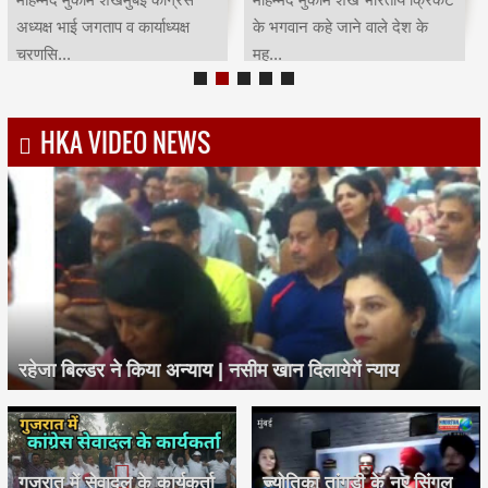
अध्यक्ष भाई जगताप व कार्याध्यक्ष
के भगवान कहे जाने वाले देश के
चरणसि...
मह...
HKA VIDEO NEWS
रहेजा बिल्डर ने किया अन्याय | नसीम खान दिलायेगें न्याय
गुजरात में सेवादल के कार्यकर्ता
ज्योतिका तांगड़ी के नए सिंगल