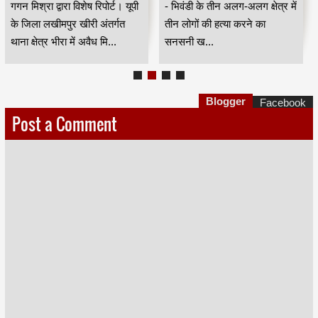
माफियाओं के हौसले बुलंद।।
हत्या, पड़घा में एक युवक को
गगन मिश्रा द्वारा विशेष रिपोर्ट। यूपी
- भिवंडी के तीन अलग-अलग क्षेत्र में
प्रेमसंबंध के चलते लटकाने
के जिला लखीमपुर खीरी अंतर्गत
तीन लोगों की हत्या करने का
का आरोप।
थाना क्षेत्र भीरा में अवैध मि...
सनसनी ख...
Blogger
Facebook
Post a Comment