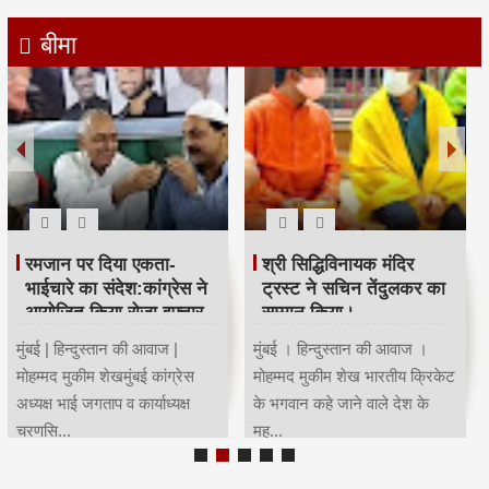
बीमा
रमजान पर दिया एकता-
श्री सिद्धिविनायक मंदिर
भाईचारे का संदेश:कांग्रेस ने
ट्रस्ट ने सचिन तेंदुलकर का
आयोजित किया रोजा इफ्तार
सम्मान किया।
मुंबई | हिन्दुस्तान की आवाज |
मुंबई । हिन्दुस्तान की आवाज ।
मोहम्मद मुकीम शेखमुंबई कांग्रेस
मोहम्मद मुकीम शेख भारतीय क्रिकेट
अध्यक्ष भाई जगताप व कार्याध्यक्ष
के भगवान कहे जाने वाले देश के
चरणसि...
मह...