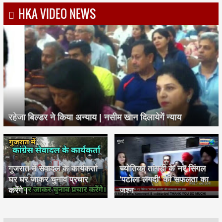
HKA VIDEO NEWS
रहेजा बिल्डर ने किया अन्याय | नसीम खान दिलायेगें न्याय
गुजरात में सेवादल के कार्यकर्ता
ज्योतिका तांगड़ी के नए सिंगल
घर घर जाकर चुनाव प्रचार
'पटोला लगदी' की सफलता का
करेंगे।
जश्न