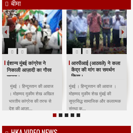
बीमा
रमजान पर दिया एकता-
श्री सिद्धिविनायक मंदिर
भाईचारे का संदेश:कांग्रेस ने
ट्रस्ट ने सचिन तेंदुलकर का
आयोजित किया रोजा इफ्तार
सम्मान किया।
मुंबई | हिन्दुस्तान की आवाज |
मुंबई । हिन्दुस्तान की आवाज ।
मोहम्मद मुकीम शेखमुंबई कांग्रेस
मोहम्मद मुकीम शेख भारतीय क्रिकेट
अध्यक्ष भाई जगताप व कार्याध्यक्ष
के भगवान कहे जाने वाले देश के
चरणसि...
मह...
HKA VIDEO NEWS