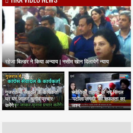
रहेजा बिल्डर ने किया अन्याय | नसीम खान दिलायेगें न्याय
गुजरात में सेवादल के कार्यकर्ता
ज्योतिका तांगड़ी के नए सिंगल
घर घर जाकर चुनाव प्रचार
'पटोला लगदी' की सफलता का
करेंगे।
जश्न