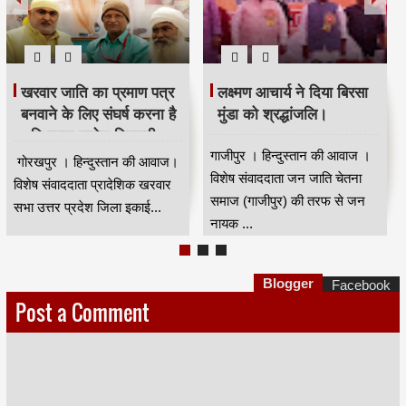
भदंत ज्ञानेश्वर की 88 वीं
मजिंदर खरवार ने संगठन को
जयंती धूम धाम से मनाई गई।
मजबूत बनाने की अपील की।
कुशीनगर । हिन्दुस्तान की आवाज।
नई दिल्ली से मुंबई के वरिष्ठ पत्रकार
विषेष संवाददाता भारत रत्न डॉ बाबा
कपिलदेव खरवार की रिपोर्ट।खरवार
साहेब आंबेडकर के गुरु भा...
वेल्फेयर सोसायटी(रजि) की तरफ से
...
Blogger
Facebook
Post a Comment