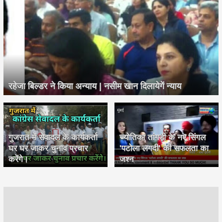
रहेजा बिल्डर ने किया अन्याय | नसीम खान दिलायेगें न्याय
गुजरात में सेवादल के कार्यकर्ता
ज्योतिका तांगड़ी के नए सिंगल
घर घर जाकर चुनाव प्रचार
'पटोला लगदी' की सफलता का
करेंगे।
जश्न