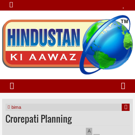
bima
Crorepati Planning
A