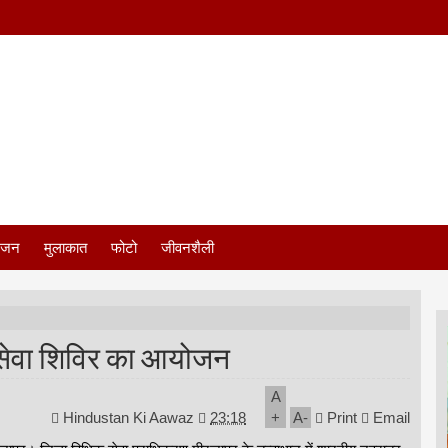
ंजन
मुलाकात
फोटो
जीवनशैली
क सेवा शिविर का आयोजन
A
Hindustan Ki Aawaz
23:18
+
A
-
Print
Email