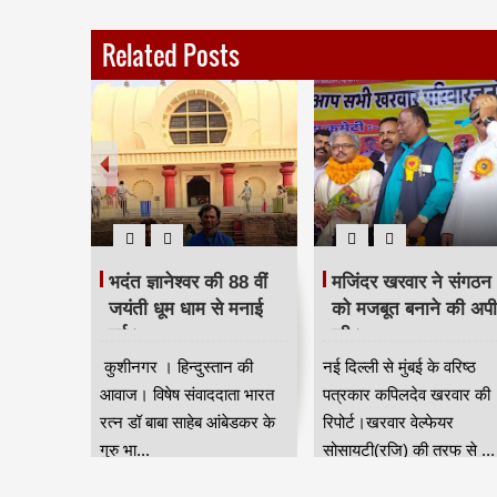
Related Posts
 दिया
भदंत ज्ञानेश्वर की 88 वीं
मजिंदर खरवार ने संगठन
रद्धांजलि।
जयंती धूम धाम से मनाई
को मजबूत बनाने की अप
गई।
की।
ान की आवाज
कुशीनगर । हिन्दुस्तान की
नई दिल्ली से मुंबई के वरिष्ठ
जन जाति
आवाज। विषेष संवाददाता भारत
पत्रकार कपिलदेव खरवार की
ुर) की तरफ
रत्न डॉ बाबा साहेब आंबेडकर के
रिपोर्ट।खरवार वेल्फेयर
गुरु भा...
सोसायटी(रजि) की तरफ से ...