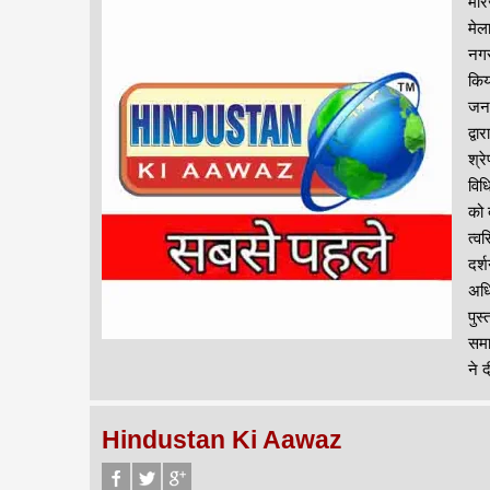
मीर
मेल
नगर
किय
जनप
द्व
श्र
विध
को 
त्व
दर्
अधि
पुस
समा
ने द
Hindustan Ki Aawaz