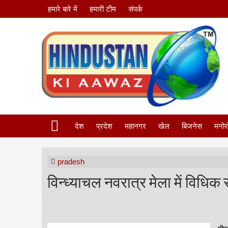
हमारे बारे में
हमारी टीम
संपर्क
देश
प्रदेश
महानगर
खेल
बिजनेस
मनोर
pradesh
विन्ध्याचल नवरात्र मेला में विधि