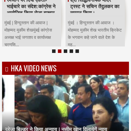
भाईचारे का संदेश:कांग्रेस ने
ट्रस्ट ने सचिन तेंदुलकर का
आयोजित किया रोजा इफ्तार
सम्मान किया।
मुंबई | हिन्दुस्तान की आवाज |
मुंबई । हिन्दुस्तान की आवाज ।
मोहम्मद मुकीम शेखमुंबई कांग्रेस
मोहम्मद मुकीम शेख भारतीय क्रिकेट
अध्यक्ष भाई जगताप व कार्याध्यक्ष
के भगवान कहे जाने वाले देश के
चरणसि...
मह...
HKA VIDEO NEWS
रहेजा बिल्डर ने किया अन्याय | नसीम खान दिलायेगें न्याय