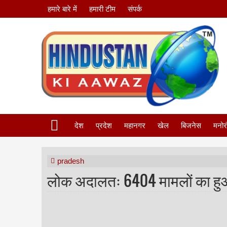
हमारे बारे में
हमारी टीम
संपर्क
देश
प्रदेश
महानगर
खेल
बिजनेस
मनोर
pradesh
लोक अदालतः 6404 मामलों का हु