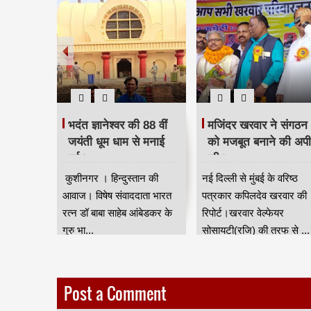
 दिया
भदंत ज्ञानेश्वर की 88 वीं
मजिंदर खरवार ने संगठन
रद्धांजलि।
जयंती धूम धाम से मनाई
को मजबूत बनाने की अप
गई।
की।
ान की आवाज
कुशीनगर । हिन्दुस्तान की
नई दिल्ली से मुंबई के वरिष्ठ
जन जाति
आवाज। विषेष संवाददाता भारत
पत्रकार कपिलदेव खरवार की
ुर) की तरफ
रत्न डॉ बाबा साहेब आंबेडकर के
रिपोर्ट।खरवार वेल्फेयर
गुरु भा...
सोसायटी(रजि) की तरफ से ...
Post a Comment