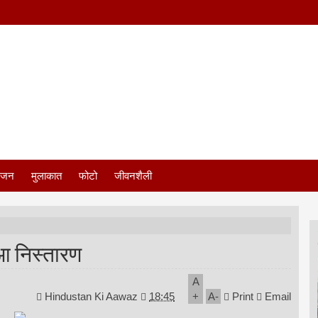
ंजन
मुलाकात
फोटो
जीवनशैली
आ निस्तारण
A
Hindustan Ki Aawaz
18:45
+
A
-
Print
Email