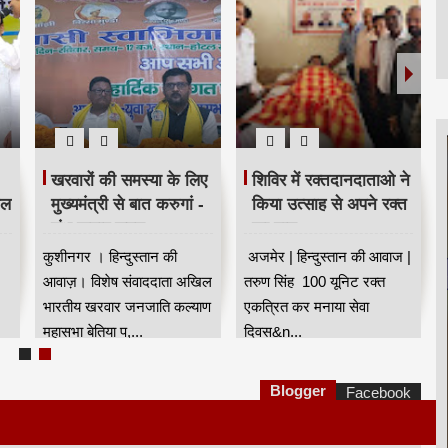
खरवारों की समस्या के लिए
शिविर में रक्तदानदाताओ ने
ील
मुख्यमंत्री से बात करुगां -
किया उत्साह से अपने रक्त
शंभू कुमार सुमन
का दान
कुशीनगर । हिन्दुस्तान की
अजमेर | हिन्दुस्तान की आवाज |
आवाज़। विशेष संवाददाता अखिल
तरुण सिंह 100 यूनिट रक्त
भारतीय खरवार जनजाति कल्याण
एकत्रित कर मनाया सेवा
महासभा बेतिया प,...
दिवस&n...
Blogger
Facebook