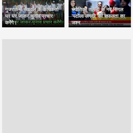
गुजरात में सेवादल के कार्यकर्ता
ज्योतिका तांगड़ी के नए सिंगल
घर घर जाकर चुनाव प्रचार
'पटोला लगदी' की सफलता का
करेंगे।
जश्न