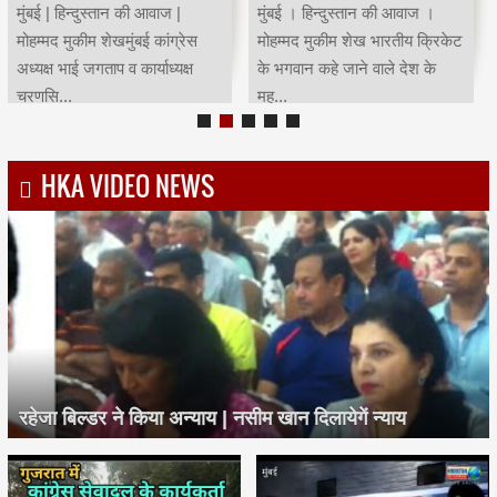
मुंबई | हिन्दुस्तान की आवाज |
मुंबई । हिन्दुस्तान की आवाज ।
मोहम्मद मुकीम शेखमुंबई कांग्रेस
मोहम्मद मुकीम शेख भारतीय क्रिकेट
अध्यक्ष भाई जगताप व कार्याध्यक्ष
के भगवान कहे जाने वाले देश के
चरणसि...
मह...
HKA VIDEO NEWS
रहेजा बिल्डर ने किया अन्याय | नसीम खान दिलायेगें न्याय