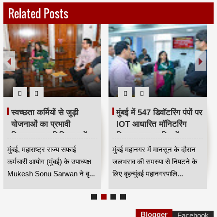
Related Posts
स्वच्छता कर्मियों से जुड़ी
मुंबई में 547 डिवॉटरिंग पंपों पर
योजनाओं का प्रभावी
IOT आधारित मॉनिटरिंग
क्रियान्वयन सुनिश्चित करें —
सिस्टम लागू, बारिश में
महाराष्ट्र राज्य सफाई
जलभराव नियंत्रण होगा
मुंबई, महाराष्ट्र राज्य सफाई
मुंबई महानगर में मानसून के दौरान
कर्मचारी आयोग के उपाध्यक्ष
अधिक प्रभावी
कर्मचारी आयोग (मुंबई) के उपाध्यक्ष
जलभराव की समस्या से निपटने के
मुकेश सोनू सरवान HKA
Mukesh Sonu Sarwan ने बृ...
लिए बृहन्मुंबई महानगरपालि...
Blogger
Facebook