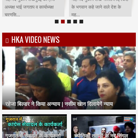
अध्यक्ष भाई जगताप व कार्याध्यक्ष
के भगवान कहे जाने वाले देश के
चरणसि...
मह...
HKA VIDEO NEWS
रहेजा बिल्डर ने किया अन्याय | नसीम खान दिलायेगें न्याय
गुजरात में सेवादल के कार्यकर्ता
ज्योतिका तांगड़ी के नए सिंगल