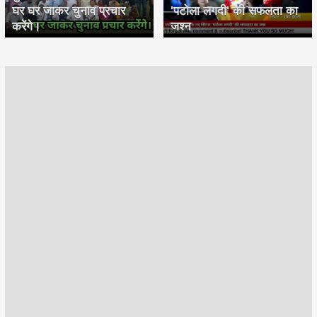
घर घर जाकर चुनाव प्रचार
'पटोला लगदी' की सफलता का
करेंगे।
जश्न