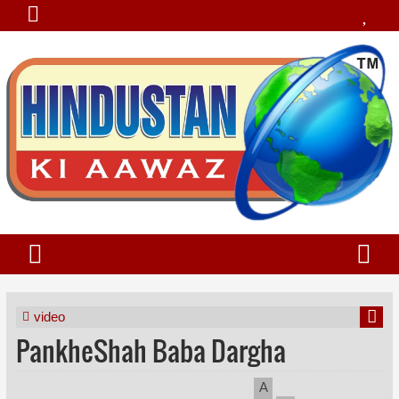
video
PankheShah Baba Dargha
A