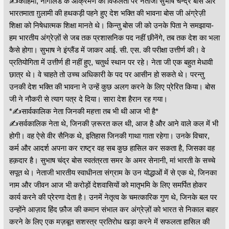
✍कोहिमा, नागालैंड के आक्रमण की विफलता पर नेताजी सुभाष चन्द्र बोस और
भारतमाता ग़ुलामी की हथकड़ी पहने हुए देश भक्ति की भावना बोस जी अंग्रेज़ी
शिक्षा को निषेधात्मक शिक्षा मानते थे। किन्तु बोस जी को उनके पिता ने समझाया-
हम भारतीय अंग्रेज़ों से जब तक प्रशासनिक पद नहीं छीनेंगे, तब तक देश का भला
कैसे होगा। सुभाष ने इंग्लैंड में जाकर आई. सी. एस. की परीक्षा उत्तीर्ण की। वे
प्रतियोगिता में उत्तीर्ण ही नहीं हुए, चतुर्थ स्थान पर रहे। नेता जी एक बहुत मेधावी
छात्र थे। वे चाहते तो उच्च अधिकारी के पद पर आसीन हो सकते थे। परन्तु
उनकी देश भक्ति की भावना ने उन्हें कुछ अलग करने के लिए प्रेरित किया। बोस
जी ने नौकरी से त्याग पत्र दे दिया। सारा देश हैरान रह गया।
*✍सार्वकालिक नेता जिनकी महत्ता तब भी थी आज भी है*
✍सर्वकालिक नेता थे, जिनकी ज़रूरत कल थी, आज है और आने वाले कल में भी
होगी। वह ऐसे वीर सैनिक थे, इतिहास जिनकी गाथा गाता रहेगा। उनके विचार,
कर्म और आदर्श अपना कर राष्ट्र वह सब कुछ हासिल कर सकता है, जिसका वह
हक़दार है। सुभाष चंद्र बोस स्वतंत्रता समर के अमर सेनानी, मां भारती के सच्चे
सपूत थे। नेताजी भारतीय स्वाधीनता संग्राम के उन योद्धाओं में से एक थे, जिनका
नाम और जीवन आज भी करोड़ों देशवासियों को मातृभमि के लिए समर्पित होकर
कार्य करने की प्रेरणा देता है। उनमें नेतृत्व के चमत्कारिक गुण थे, जिनके बल पर
उन्होंने आज़ाद हिंद फ़ौज की कमान संभाल कर अंग्रेज़ों को भारत से निकाल बाहर
करने के लिए एक मज़बूत सशस्त्र प्रतिरोध खड़ा करने में सफलता हासिल की