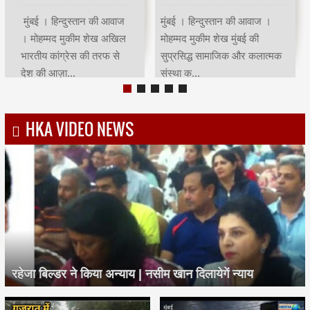
मुंबई | हिन्दुस्तान की आवाज |
मुंबई । हिन्दुस्तान की आवाज ।
मोहम्मद मुकीम शेखमुंबई कांग्रेस
मोहम्मद मुकीम शेख भारतीय क्रिकेट
अध्यक्ष भाई जगताप व कार्याध्यक्ष
के भगवान कहे जाने वाले देश के
चरणसि...
मह...
HKA VIDEO NEWS
रहेजा बिल्डर ने किया अन्याय | नसीम खान दिलायेगें न्याय