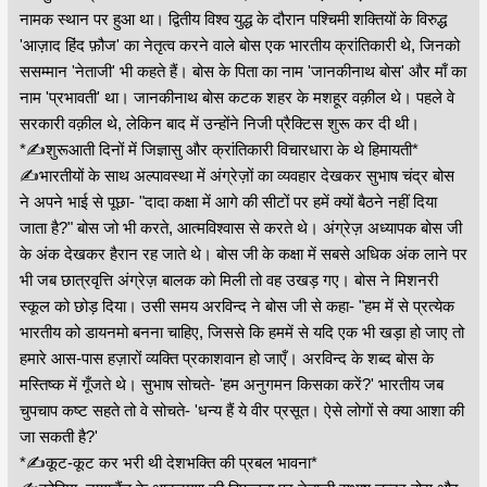
नामक स्थान पर हुआ था। द्वितीय विश्व युद्ध के दौरान पश्चिमी शक्तियों के विरुद्ध
'आज़ाद हिंद फ़ौज' का नेतृत्व करने वाले बोस एक भारतीय क्रांतिकारी थे, जिनको
ससम्मान 'नेताजी' भी कहते हैं। बोस के पिता का नाम 'जानकीनाथ बोस' और माँ का
नाम 'प्रभावती' था। जानकीनाथ बोस कटक शहर के मशहूर वक़ील थे। पहले वे
सरकारी वक़ील थे, लेकिन बाद में उन्होंने निजी प्रैक्टिस शुरू कर दी थी।
*✍शुरूआती दिनों में जिज्ञासु और क्रांतिकारी विचारधारा के थे हिमायती*
✍भारतीयों के साथ अल्पावस्था में अंग्रेज़ों का व्यवहार देखकर सुभाष चंद्र बोस
ने अपने भाई से पूछा- "दादा कक्षा में आगे की सीटों पर हमें क्यों बैठने नहीं दिया
जाता है?" बोस जो भी करते, आत्मविश्वास से करते थे। अंग्रेज़ अध्यापक बोस जी
के अंक देखकर हैरान रह जाते थे। बोस जी के कक्षा में सबसे अधिक अंक लाने पर
भी जब छात्रवृत्ति अंग्रेज़ बालक को मिली तो वह उखड़ गए। बोस ने मिशनरी
स्कूल को छोड़ दिया। उसी समय अरविन्द ने बोस जी से कहा- "हम में से प्रत्येक
भारतीय को डायनमो बनना चाहिए, जिससे कि हममें से यदि एक भी खड़ा हो जाए तो
हमारे आस-पास हज़ारों व्यक्ति प्रकाशवान हो जाएँ। अरविन्द के शब्द बोस के
मस्तिष्क में गूँजते थे। सुभाष सोचते- 'हम अनुगमन किसका करें?' भारतीय जब
चुपचाप कष्ट सहते तो वे सोचते- 'धन्य हैं ये वीर प्रसूत। ऐसे लोगों से क्या आशा की
जा सकती है?'
*✍कूट-कूट कर भरी थी देशभक्ति की प्रबल भावना*