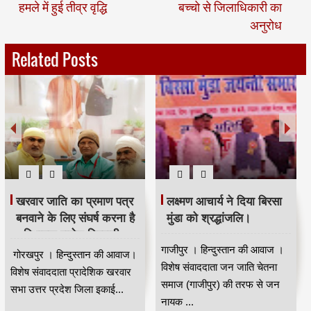
हमले में हुई तीव्र वृद्धि
बच्चो से जिलाधिकारी का
अनुरोध
Related Posts
भदंत ज्ञानेश्वर की 88 वीं
मजिंदर खरवार ने संगठन को
जयंती धूम धाम से मनाई गई।
मजबूत बनाने की अपील की।
कुशीनगर । हिन्दुस्तान की आवाज।
नई दिल्ली से मुंबई के वरिष्ठ पत्रकार
विषेष संवाददाता भारत रत्न डॉ बाबा
कपिलदेव खरवार की रिपोर्ट।खरवार
साहेब आंबेडकर के गुरु भा...
वेल्फेयर सोसायटी(रजि) की तरफ से
...