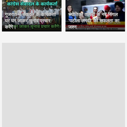
गुजरात में सेवादल के कार्यकर्ता
ज्योतिका तांगड़ी के नए सिंगल
घर घर जाकर चुनाव प्रचार
'पटोला लगदी' की सफलता का
करेंगे।
जश्न