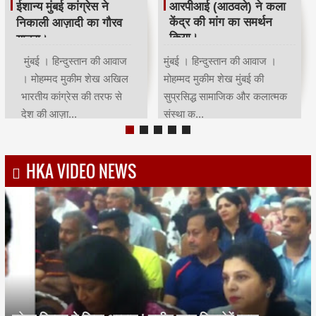
वले) ने कला
रमजान पर दिया एकता-
श्री सिद्धिविना
ग का समर्थन
भाईचारे का संदेश:कांग्रेस ने
ट्रस्ट ने सचिन
आयोजित किया रोजा इफ्तार
सम्मान किया।
तान की आवाज ।
मुंबई | हिन्दुस्तान की आवाज |
मुंबई । हिन्दुस्ता
ख मुंबई की
मोहम्मद मुकीम शेखमुंबई कांग्रेस
मोहम्मद मुकीम शेख
ाजिक और कलात्मक
अध्यक्ष भाई जगताप व कार्याध्यक्ष
के भगवान कहे जाने 
चरणसि...
मह...
HKA VIDEO NEWS