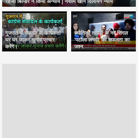
रहेजा बिल्डर ने किया अन्याय | नसीम खान दिलायेगें न्याय
गुजरात में सेवादल के कार्यकर्ता
ज्योतिका तांगड़ी के नए सिंगल
घर घर जाकर चुनाव प्रचार
'पटोला लगदी' की सफलता का
करेंगे।
जश्न