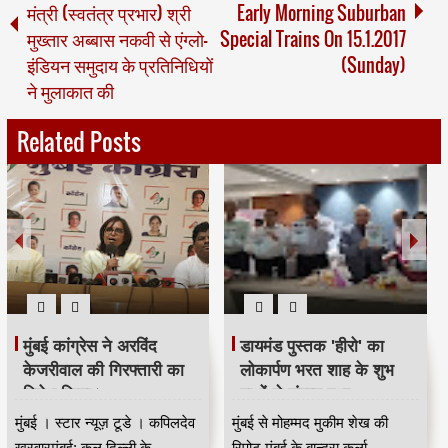
मंत्री (स्वतंत्र प्रभार) श्री
Early Morning Suburban
मुख्तार अब्बास नकवी से एंग्लो-
Special Trains On 15.1.2017
इंडियन समुदाय के प्रतिनिधियों
(Sunday)
ने मुलाकात की
Related Posts
ायमंड पुस्तक 'हीरो' का
मजिंदर खरवार ने संगठन को
खरव
ोकार्पण भरत शाह के शुभ
मजबूत बनाने की अपील की।
सम्
ाथों से संपन्न हुआ
नई दिल्ली से मुंबई के वरिष्ठ पत्रकार
नई दि
बई से मोहम्मद मुकीम शेख की
कपिलदेव खरवार की रिपोर्ट।खरवार
। विश
ट मुंबई के बान्द्रा कुर्ला