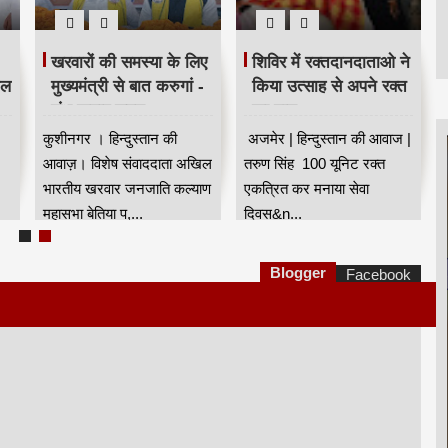
खरवारों की समस्या के लिए
शिविर में रक्तदानदाताओ ने
ील
मुख्यमंत्री से बात करुगां -
किया उत्साह से अपने रक्त
शंभू कुमार सुमन
का दान
कुशीनगर । हिन्दुस्तान की
अजमेर | हिन्दुस्तान की आवाज |
आवाज़। विशेष संवाददाता अखिल
तरुण सिंह 100 यूनिट रक्त
भारतीय खरवार जनजाति कल्याण
एकत्रित कर मनाया सेवा
महासभा बेतिया प,...
दिवस&n...
Blogger
Facebook