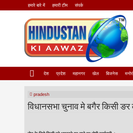
हमारे बारे में
हमारी टीम
संपर्क
देश
प्रदेश
महानगर
खेल
बिजनेस
मनोर
pradesh
विधानसभा चुनाव मे बगैर किसी ङर 