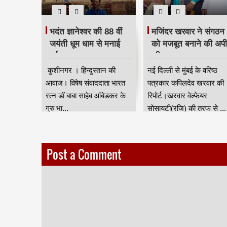
 दिया
भदंत ज्ञानेश्वर की 88 वीं
मजिंदर खरवार ने संगठन
रद्धांजलि।
जयंती धूम धाम से मनाई
को मजबूत बनाने की अप
गई।
की।
ान की आवाज
कुशीनगर । हिन्दुस्तान की
नई दिल्ली से मुंबई के वरिष्ठ
जन जाति
आवाज। विषेष संवाददाता भारत
पत्रकार कपिलदेव खरवार की
ुर) की तरफ
रत्न डॉ बाबा साहेब आंबेडकर के
रिपोर्ट।खरवार वेल्फेयर
गुरु भा...
सोसायटी(रजि) की तरफ से ...
Post a Comment