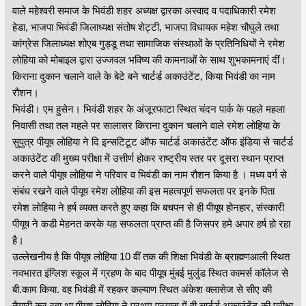
वाले महेश्वरी समाज के भिवंडी शहर अध्यक्ष द्वारका अस्वाद व पदाधिकारी रमेश
हेडा, भाजपा भिवंडी जिलाध्यक्ष संतोष शेट्टी, भाजपा विधायक महेश चौघुले तथा
कांग्रेस जिलाध्यक्ष शोएब गुड्डू तथा सामाजिक संस्थाओं के प्रतिनिधियों ने रमेश
लोहिया को मोबाइल द्वारा उज्जवल भविष्य की कामनाओं के साथ शुभकामनाएं दीं।
किराना दुकान चलाने वाले के बेटे बने चार्टर्ड अकाउंटेंट, किया भिवंडी का नाम
रौशन।
भिवंडी। एम हुसेन। भिवंडी शहर के अंजूरफाटा स्थित चंदन पार्क के पहले महला
निवासी तथा तल महले पर सालासर किराना दुकान चलाने वाले रमेश लोहिया के
सुपुत्र पीयूष लोहिया ने दि इन्सटिटूट ऑफ चार्टर्ड अकाउंटेंट ऑफ इंडिया से चार्टर्ड
अकाउंटेंट की मुख्य परीक्षा में उत्तीर्ण होकर राष्ट्रीय स्तर पर दूसरा स्थान प्राप्त
करने वाले पीयूष लोहिया ने परिवार व भिवंडी का नाम रौशन किया है । मध्य वर्ग से
संबंध रखने वाले पीयूष रमेश लोहिया की इस महत्वपूर्ण सफलता पर इनके पिता
रमेश लोहिया ने हर्ष व्यक्त करते हुए कहा कि बचपन से ही पीयूष होनहार, संस्कारी
पीयूष ने कडी मेहनत करके यह सफलता प्राप्त की है जिसपर हमे अपार हर्ष हो रहा
है।
उल्लेखनीय है कि पीयूष लोहिया 10 वीं तक की शिक्षा भिवंडी के ब्राह्मणआली स्थित
नवभारत इंग्लिश स्कूल में ग्रहण के बाद पीयूष मुंबई मुलुंड स्थित कामर्स कॉलेज से
बी.काम किया. वह भिवंडी में रहकर कल्याण स्थित अंकेश क्लासेज से सीए की
तैयारी कर रहा था.पीयूष लोहिया ने प्रथम प्रयास में ही चार्टर्ड अकाउंटेंट की परीक्षा