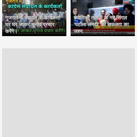
गुजरात में सेवादल के कार्यकर्ता
ज्योतिका तांगड़ी के नए सिंगल
घर घर जाकर चुनाव प्रचार
'पटोला लगदी' की सफलता का
करेंगे।
जश्न