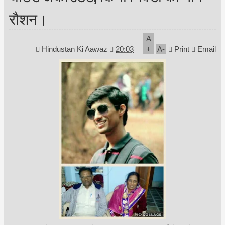
रौशन।
A
Hindustan Ki Aawaz
20:03
+
A
-
Print
Email