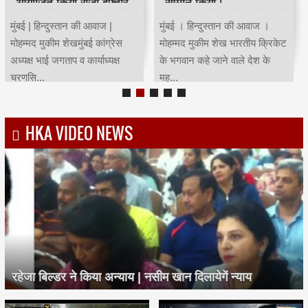
आयोजित किया रोजा इफ्तार
सम्मान किया।
मुंबई | हिन्दुस्तान की आवाज |
मुंबई । हिन्दुस्तान की आवाज ।
मोहम्मद मुकीम शेखमुंबई कांग्रेस
मोहम्मद मुकीम शेख भारतीय क्रिकेट
अध्यक्ष भाई जगताप व कार्याध्यक्ष
के भगवान कहे जाने वाले देश के
चरणसि...
मह...
HKA VIDEO NEWS
रहेजा बिल्डर ने किया अन्याय | नसीम खान दिलायेगें न्याय