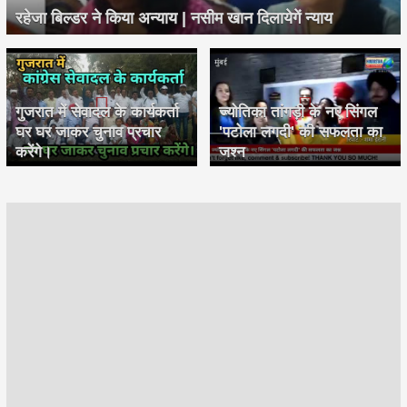
रहेजा बिल्डर ने किया अन्याय | नसीम खान दिलायेगें न्याय
गुजरात में सेवादल के कार्यकर्ता
ज्योतिका तांगड़ी के नए सिंगल
घर घर जाकर चुनाव प्रचार
'पटोला लगदी' की सफलता का
करेंगे।
जश्न