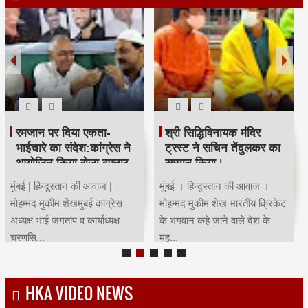
रमजान पर दिया एकता-
श्री सिद्धिविनायक मंदिर
भाईचारे का संदेश:कांग्रेस ने
ट्रस्ट ने सचिन तेंदुलकर का
आयोजित किया रोजा इफ्तार
सम्मान किया।
मुंबई | हिन्दुस्तान की आवाज |
मुंबई । हिन्दुस्तान की आवाज ।
मोहम्मद मुकीम शेखमुंबई कांग्रेस
मोहम्मद मुकीम शेख भारतीय क्रिकेट
अध्यक्ष भाई जगताप व कार्याध्यक्ष
के भगवान कहे जाने वाले देश के
चरणसि...
मह...
HKA VIDEO NEWS