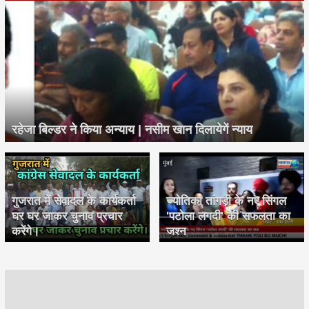
रहेजा बिल्डर ने किया अन्याय | नसीम खान दिलायेगें न्याय
गुजरात में सेवादल के कार्यकर्ता
ज्योतिका तांगड़ी के नए सिंगल
घर घर जाकर चुनाव प्रचार
'पटोला लगदी' की सफलता का
करेंगे।
जश्न