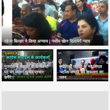
रहेजा बिल्डर ने किया अन्याय | नसीम खान दिलायेगें न्याय
गुजरात में सेवादल के कार्यकर्ता
ज्योतिका तांगड़ी के नए सिंगल
घर घर जाकर चुनाव प्रचार
'पटोला लगदी' की सफलता का
करेंगे।
जश्न