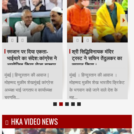
रमजान पर दिया एकता-
श्री सिद्धिविनायक मंदिर
भाईचारे का संदेश:कांग्रेस ने
ट्रस्ट ने सचिन तेंदुलकर का
आयोजित किया रोजा इफ्तार
सम्मान किया।
मुंबई | हिन्दुस्तान की आवाज |
मुंबई । हिन्दुस्तान की आवाज ।
मोहम्मद मुकीम शेखमुंबई कांग्रेस
मोहम्मद मुकीम शेख भारतीय क्रिकेट
अध्यक्ष भाई जगताप व कार्याध्यक्ष
के भगवान कहे जाने वाले देश के
चरणसि...
मह...
HKA VIDEO NEWS