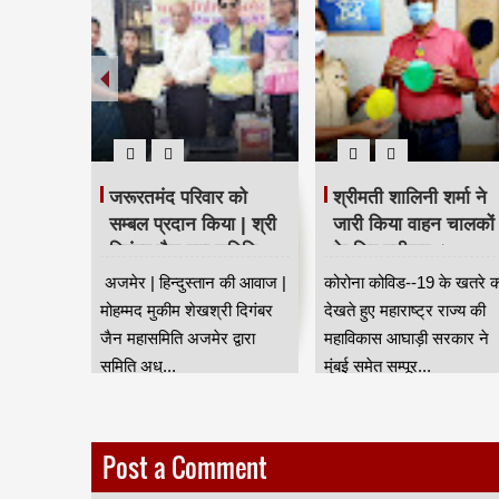
जरूरतमंद परिवार को
श्रीमती शालिनी शर्मा ने
सम्बल प्रदान किया | श्री
जारी किया वाहन चालकों
दिगंबर जैन महा समिति
के लिए स्टीकर ।
अजमेर द्वारा किए जा रहे है
अजमेर | हिन्दुस्तान की आवाज |
कोरोना कोविड--19 के खतरे क
सामाजिक सरोकार के कार्य
मोहम्मद मुकीम शेखश्री दिगंबर
देखते हुए महाराष्ट्र राज्य की
जैन महासमिति अजमेर द्वारा
महाविकास आघाड़ी सरकार ने
समिति अध्...
मुंबई समेत सम्पूर...
Post a Comment