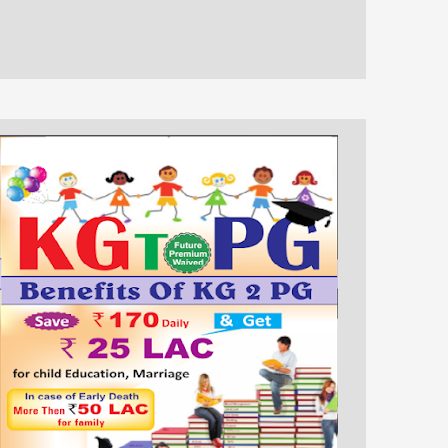
6 किलो गांजा के साथ तीन
न्यायालय का कामकाज शुरू
गिरफ्तार
करने की याचिका खारिज
भिवंडी ।एम हुसेन ।पुलिस की
भिवंडी ।एम हुसेन। भिवंडी के
निष्क्रियता के कारण भिवंडी
वकील नसीम मोमिन, वकील
शहर में दिन प्रतिदिन मादक
सफावन मोमिन,वकील युवराज
पदार्थों की बि...
पाटील आदि नेे ...