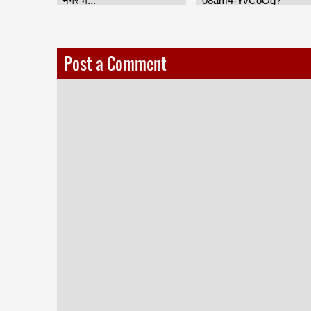
नगर म...
08am4-YvCoOg?
sub_confirmation=1
Post a Comment