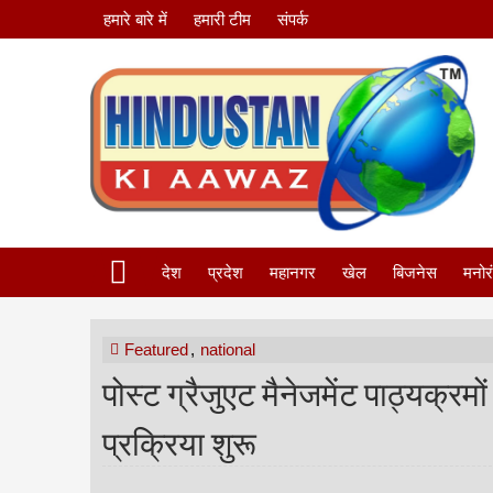
हमारे बारे में
हमारी टीम
संपर्क
देश
प्रदेश
महानगर
खेल
बिजनेस
मनोर
Featured
,
national
पोस्ट ग्रैजुएट मैनेजमेंट पाठ्यक्रम
प्रक्रिया शुरू