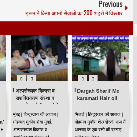
Previous
ड्रूम ने किया अपनी सेवाओं का 200 शहरों में विस्तार
अल्पसंख्यक विकास व
Dargah Sharif Me
सशक्तिकरण संस्था व
karamati Hair oil
घाटकोपर पोलीस ठाणे के
karamat jaan kar
संयुक्त तत्वावधान में नशा
sab hairan | दरगाह
मुंबई | हिन्दुस्तान की आवाज |
भिलाई | हिन्दुस्तान की आवाज |
मुक्ति अभियान
शरीफ में करामाती बालो का
m/
मोहम्मद मुकीम शेख मुंबई,
मोहम्मद मुकीम शेखदोस्तो आज मैं
तेल😍
QE
अल्पसंख्यक विकास व
अल्लाह के एक वली की दरगाह