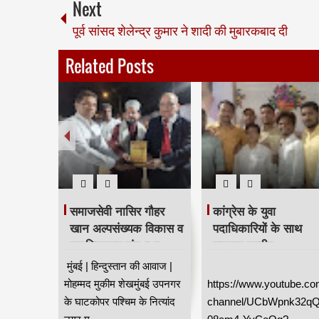
Next
पूर्व सांसद शेलेन्द्र कुमार ने शादी की मुबारकबाद दी
Related Posts
ीरो' का
समाजसेवी नासिर गौहर
कांग्रेस के युवा
ह के शुभ
खान अल्पसंख्यक विकास व
पदाधिकारियों के साथ
ुआ
सशक्तिकरण संस्था व
यादगार तस्वीर
घाटकोपर पोलीस ठाणे द्वारा
ीम शेख की
मुंबई | हिन्दुस्तान की आवाज |
सम्मानित हुए।
कुर्ला
मोहम्मद मुकीम शेखमुंबई उपनगर
https://www.youtube.co
रत डायमंड
के घाटकोपर पश्चिम के नित्यांद
channel/UCbWpnk32q