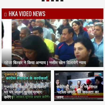
HKA VIDEO NEWS
रहेजा बिल्डर ने किया अन्याय | नसीम खान दिलायेगें न्याय
गुजरात में सेवादल के कार्यकर्ता
ज्योतिका तांगड़ी के नए सिंगल
घर घर जाकर चुनाव प्रचार
'पटोला लगदी' की सफलता का
करेंगे।
जश्न