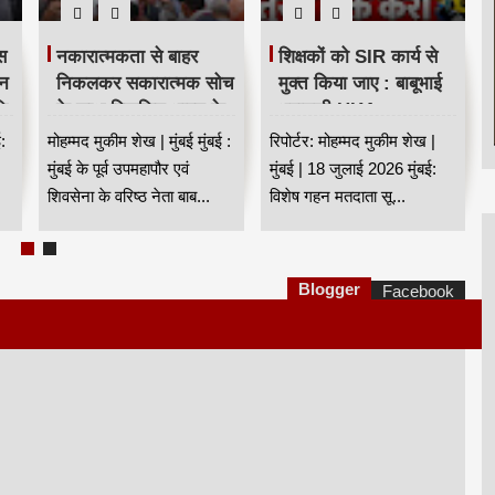
स
नकारात्मकता से बाहर
शिक्षकों को SIR कार्य से
ान
निकलकर सकारात्मक सोच
मुक्त किया जाए : बाबूभाई
धि
के साथ विकसित भारत के
भवानजी HKA
निर्माण का संकल्प लें :
:
मोहम्मद मुकीम शेख | मुंबई मुंबई :
रिपोर्टर: मोहम्मद मुकीम शेख |
बाबूभाई भवानजी HKA
मुंबई के पूर्व उपमहापौर एवं
मुंबई | 18 जुलाई 2026 मुंबई:
शिवसेना के वरिष्ठ नेता बाब...
विशेष गहन मतदाता सू...
Blogger
Facebook