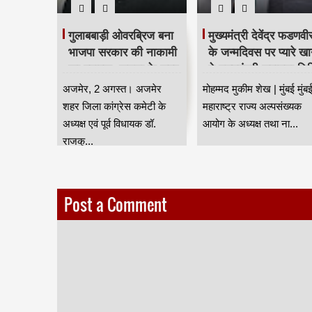
गुलाबबाड़ी ओवरब्रिज बना
मुख्यमंत्री देवेंद्र फडणवी
भाजपा सरकार की नाकामी
के जन्मदिवस पर प्यारे ख
का स्मारक, जनता के सब्र
ने मुख्यमंत्री सहायता नि
का बांध टूटा – डॉ.
में दिए ₹25 लाख
अजमेर, 2 अगस्त। अजमेर
मोहम्मद मुकीम शेख | मुंबई मुंबई
राजकुमार जयपाल HKA
शहर जिला कांग्रेस कमेटी के
महाराष्ट्र राज्य अल्पसंख्यक
अध्यक्ष एवं पूर्व विधायक डॉ.
आयोग के अध्यक्ष तथा ना...
राजकु...
Post a Comment