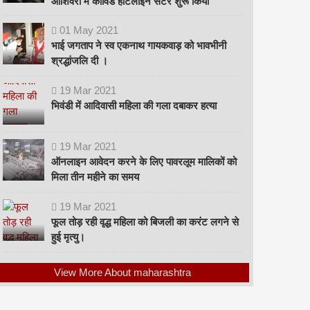
ओशिवरा में कोविड हॉटलाइन सेंटर शुरू किया
01
May
2021
भाई जगताप ने स्व एकनाथ गायकवाड़ को भावभीनी
श्रद्धांजलि दी ।
19
Mar
2021
भिवंडी में आदिवासी महिला की गला दबाकर हत्या
19
Mar
2021
ऑनलाइन आवेदन करने के लिए पावरलूम मालिकों को
मिला तीन महीने का समय
19
Mar
2021
फूल तोड़ रही वृद्ध महिला को बिजली का करंट लगने से
हुई मृत्यु।
View More About maharashtra