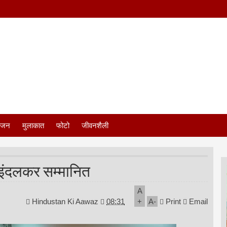
ंजन
मुलाकात
फोटो
जीवनशैली
श इंदलकर सम्मानित
A
Hindustan Ki Aawaz
08:31
+
A
-
Print
Email