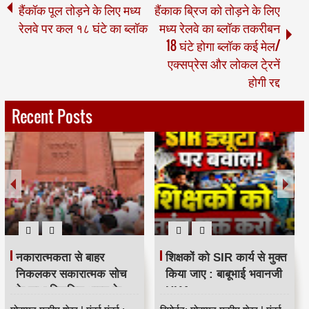
हैंकॉक पूल तोड़ने के लिए मध्य
हैंकाक ब्रिज को तोड़ने के लिए
रेलवे पर कल १८ घंटे का ब्लॉक
मध्य रेलवे का ब्लॉक तकरीबन
18 घंटे होगा ब्लॉक कई मेल/
एक्सप्रेस और लोकल टे्रनें
होगी रद्द
Recent Posts
नकारात्मकता से बाहर
शिक्षकों को SIR कार्य से मुक्त
निकलकर सकारात्मक सोच
किया जाए : बाबूभाई भवानजी
के साथ विकसित भारत के
HKA
निर्माण का संकल्प लें : बाबूभाई