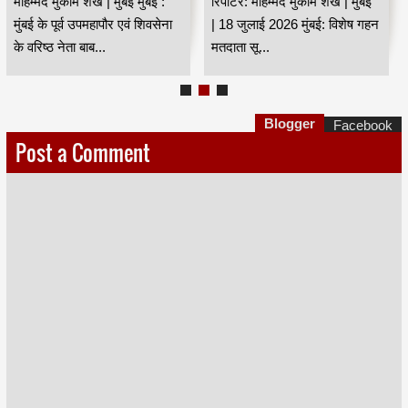
मोहम्मद मुकीम शेख | मुंबई मुंबई :
रिपोर्टर: मोहम्मद मुकीम शेख | मुंबई
भवानजी HKA
मुंबई के पूर्व उपमहापौर एवं शिवसेना
| 18 जुलाई 2026 मुंबई: विशेष गहन
के वरिष्ठ नेता बाब...
मतदाता सू...
Blogger
Facebook
Post a Comment