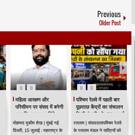
Previous
Older Post
महिला आरक्षण और
पश्चिम रेलवे में पहली बार
परिसीमन पर संसद में बनेगी
पूछताछ केंद्रों का संचालन
सहमति : एकनाथ शिंदे
निजी कंपनी को, 20 जुलाई
HKA
से नई व्यवस्था लागू HKA
मोहम्मद मुकीम शेख | मुंबई नई
रतलाम | संवाददातापश्चिम रेलवे
दिल्ली, 15 जुलाई : महाराष्ट्र के
के रतलाम मंडल ने यात्रियों को