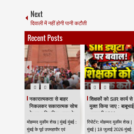
Next
दिवाली में नहीं होगी पानी कटौती
Recent Posts
द्र फडणवीस
नकारात्मकता से बाहर
शिक्षकों को SIR कार्य से
्यारे खान
निकलकर सकारात्मक सोच
मुक्त किया जाए : बाबूभाई
ायता निधि
के साथ विकसित भारत के
भवानजी HKA
निर्माण का संकल्प लें :
ुंबई मुंबई:
मोहम्मद मुकीम शेख | मुंबई मुंबई :
रिपोर्टर: मोहम्मद मुकीम शेख |
बाबूभाई भवानजी HKA
संख्यक
मुंबई के पूर्व उपमहापौर एवं
मुंबई | 18 जुलाई 2026 मुंबई: